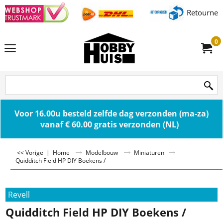
Retourner
0
Voor 16.00u besteld zelfde dag verzonden (ma-za)
vanaf € 60.00 gratis verzonden (NL)
<< Vorige
|
Home
Modelbouw
Miniaturen
Quidditch Field HP DIY Boekens /
Revell
Quidditch Field HP DIY Boekens /