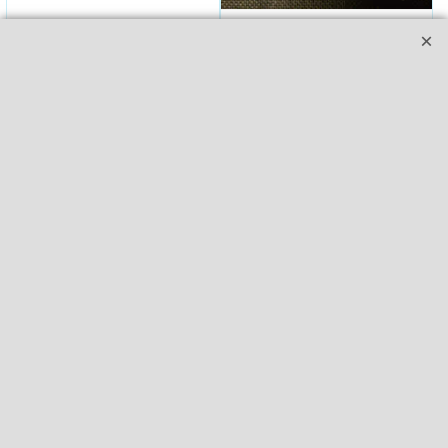
Metalen ring witgelakt
12x Metalen ring wit
12cm / G4 / R19 (UL)
12cm / G4R18 (
(4006166622090)
Ring ijzerdraad 3mm *
Ring ijzerdraad 3mm *
verzending uitsluitend als
verzending uitsluitend als
pakketpost *
pakketpost *
045628
4006166622090
069477
Beschikbaarheid
: 1
Beschikbaarheid
: 2
1.80
10.00
€
€
incl 21% BTW
incl 21% BTW
€
1.49
excl 21% BTW
€
8.26
excl 21% BTW
Bestel
Bestel
Klik hier
Klik hier