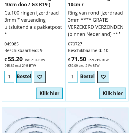
10cm doo / G3 R19 (
10cm /
Ca.100 ringen ijzerdraad
Ring van rond ijzerdraad
3mm * verzending
3mm **** GRATIS
uitsluitend als pakketpost
VERZEKERD VERZONDEN
*
(binnen Nederland) ***
049085
070727
Beschikbaarheid
: 9
Beschikbaarheid
: 10
55.20
71.50
€
€
incl 21% BTW
incl 21% BTW
€
45.62
excl 21% BTW
€
59.09
excl 21% BTW
Bestel
Bestel
Klik hier
Klik hier