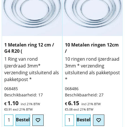
1 Metalen ring 12 cm /
10 Metalen ringen 12cm
G4 R20 (
/
1 Ring van rond
10 ringen rond ijzerdraad
ijzerdraad 3mm*
3mm * verzending
verzending uitsluitend als
uitsluitend als pakketpost
pakketpost *
*
068485
068486
Beschikbaarheid
: 17
Beschikbaarheid
: 27
1.10
6.15
€
€
incl 21% BTW
incl 21% BTW
€
0.91
excl 21% BTW
€
5.08
excl 21% BTW
Bestel
Bestel