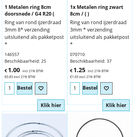
1 Metalen ring 8cm
1x Metalen ring zwart
doorsnede / G4 R20 (
8cm / ( )
Ring van rond ijzerdraad
Ring van rond ijzerdraad
3mm 8* verzending
3mm * verzending
uitsluitend als pakketpost
uitsluitend als pakketpost
*
*
146557
070710
Beschikbaarheid
: 25
Beschikbaarheid
: 37
1.00
1.25
€
€
incl 21% BTW
incl 21% BTW
€
0.83
excl 21% BTW
€
1.03
excl 21% BTW
Bestel
Bestel
Klik hier
Klik hier