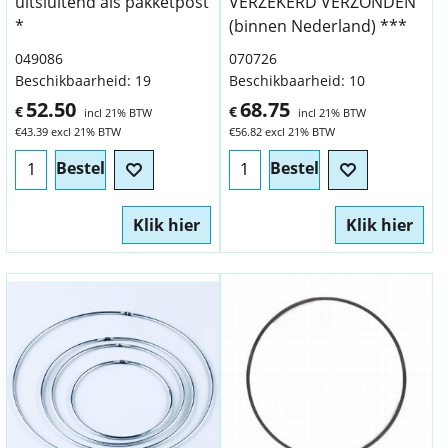
uitsluitend als pakketpost
VERZEKERD VERZONDEN
*
(binnen Nederland) ***
049086
070726
Beschikbaarheid
: 19
Beschikbaarheid
: 10
52.50
68.75
€
€
incl 21% BTW
incl 21% BTW
€
43.39
excl 21% BTW
€
56.82
excl 21% BTW
Bestel
Bestel
Klik hier
Klik hier