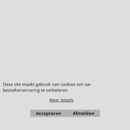
1 Metalen ring 13cm
doorsnede / G4 R20 (
1 Ring van rond
ijzerdraad 3mm*
Deze site maakt gebruik van cookies om uw
verzending uitsluitend als
bezoekerservaring te verbeteren.
pakketpost *
Meer details
014290
Beschikbaarheid
: 29
Accepteren
Afmelden
1.15
€
incl 21% BTW
€
0.95
excl 21% BTW