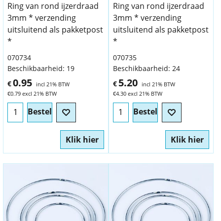
Ring van rond ijzerdraad
Ring van rond ijzerdraad
3mm * verzending
3mm * verzending
uitsluitend als pakketpost
uitsluitend als pakketpost
*
*
070734
070735
Beschikbaarheid
: 19
Beschikbaarheid
: 24
0.95
5.20
€
€
incl 21% BTW
incl 21% BTW
€
0.79
excl 21% BTW
€
4.30
excl 21% BTW
Bestel
Bestel
Klik hier
Klik hier