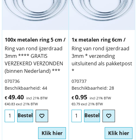
100x metalen ring 5 cm /
1x metalen ring 6cm /
Ring van rond ijzerdraad
Ring van rond ijzerdraad
3mm **** GRATIS
3mm * verzending
VERZEKERD VERZONDEN
uitsluitend als pakketpost
(binnen Nederland) ***
*
070736
070737
Beschikbaarheid
: 44
Beschikbaarheid
: 28
49.40
0.95
€
€
incl 21% BTW
incl 21% BTW
€
40.83
excl 21% BTW
€
0.79
excl 21% BTW
Bestel
Bestel
Klik hier
Klik hier