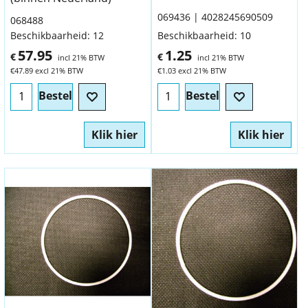
069436
4028245690509
068488
Beschikbaarheid
: 12
Beschikbaarheid
: 10
57.95
1.25
€
€
incl 21% BTW
incl 21% BTW
€
47.89
excl 21% BTW
€
1.03
excl 21% BTW
Bestel
Bestel
Klik hier
Klik hier