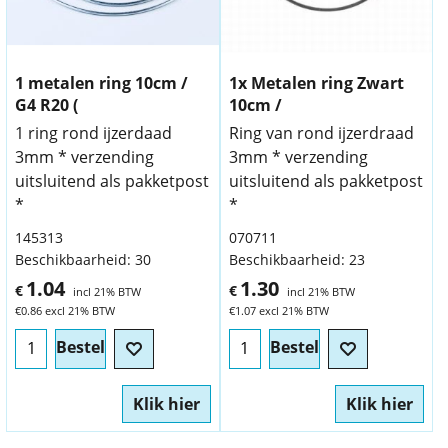
1 metalen ring 10cm /
1x Metalen ring Zwart
G4 R20 (
10cm /
1 ring rond ijzerdaad
Ring van rond ijzerdraad
3mm * verzending
3mm * verzending
uitsluitend als pakketpost
uitsluitend als pakketpost
*
*
145313
070711
Beschikbaarheid
: 30
Beschikbaarheid
: 23
1.04
1.30
€
€
incl 21% BTW
incl 21% BTW
€
0.86
excl 21% BTW
€
1.07
excl 21% BTW
Bestel
Bestel
Klik hier
Klik hier