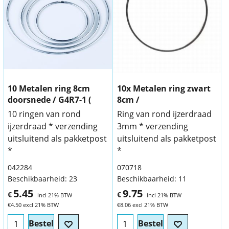
10 Metalen ring 8cm
10x Metalen ring zwart
doorsnede / G4R7-1 (
8cm /
10 ringen van rond
Ring van rond ijzerdraad
ijzerdraad * verzending
3mm * verzending
uitsluitend als pakketpost
uitsluitend als pakketpost
*
*
042284
070718
Beschikbaarheid
: 23
Beschikbaarheid
: 11
5.45
9.75
€
€
incl 21% BTW
incl 21% BTW
€
4.50
excl 21% BTW
€
8.06
excl 21% BTW
Bestel
Bestel